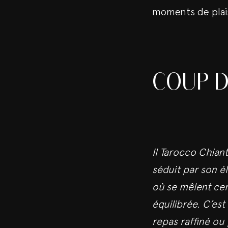
moments de plaisi
COUP D
Il Tarocco Chiant
séduit par son é
où se mêlent cer
équilibrée. C’es
repas raffiné o