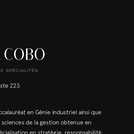
A COBO
 spécialités
oste 223
ccalauréat en Génie industriel ainsi que
s sciences de la gestion obtenue en
cialisation en stratégie, responsabilité