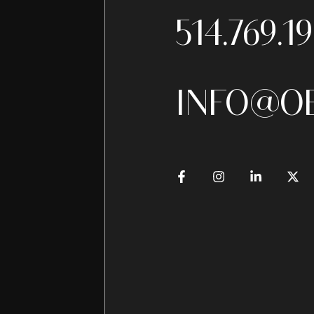
514.769.1
INFO@O